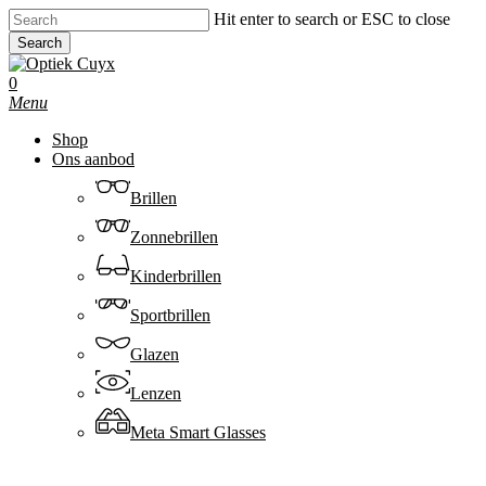
Skip
Hit enter to search or ESC to close
to
Search
main
Close
content
Search
0
Menu
Shop
Ons aanbod
Brillen
Zonnebrillen
Kinderbrillen
Sportbrillen
Glazen
Lenzen
Meta Smart Glasses